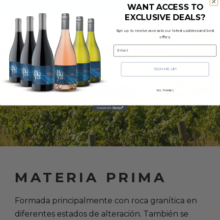
WANT ACCESS TO
EXCLUSIVE DEALS?
Sign up to receive access to our latest updates and best
offers.
Email
SIGN ME UP!
NO, THANKS
MATERIA PRIMA
Formada principalmente con roca granítica en
diferentes estados de alteración. También se