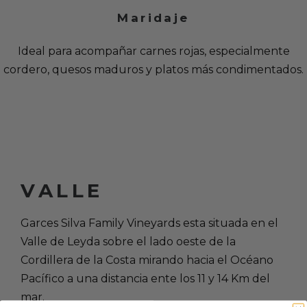
Maridaje
Ideal para acompañar carnes rojas, especialmente
cordero, quesos maduros y platos más condimentados.
VALLE
Garces Silva Family Vineyards esta situada en el
Valle de Leyda sobre el lado oeste de la
Cordillera de la Costa mirando hacia el Océano
Pacífico a una distancia ente los 11 y 14 Km del
mar.