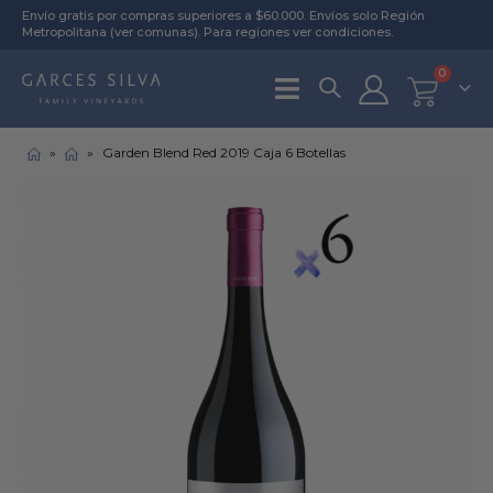
Envío gratis por compras superiores a $60.000. Envíos solo Región
Metropolitana (
ver comunas
). Para regiones
ver condiciones
.
0
»
»
Garden Blend Red 2019 Caja 6 Botellas