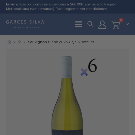
Envío gratis por compras superiores a $60.000. Envíos solo Región
Metropolitana (
ver comunas
). Para regiones
ver condiciones
.
0
»
»
Sauvignon Blanc 2023 Caja 6 Botellas