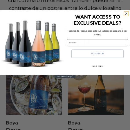
charcutería o frutos secos. También puede ser el
contraste de un postre, entre lo dulce y lo salino
WANT ACCESS TO
EXCLUSIVE DEALS?
TE SUGERIMOS
Sign up to receive access to our latest updates and best
offers.
TAMBIÉN
Email
SIGN ME UP!
NO, THANKS
Boya
Boya