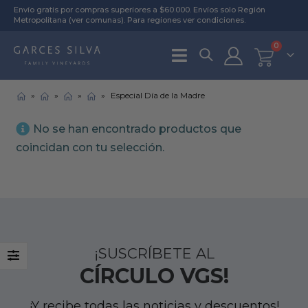
Envío gratis por compras superiores a $60.000. Envíos solo Región
Metropolitana (
ver comunas
). Para regiones
ver condiciones
.
0
»
»
»
»
Especial Día de la Madre
No se han encontrado productos que
coincidan con tu selección.
¡SUSCRÍBETE AL
CÍRCULO VGS!
¡Y recibe todas las noticias y descuentos!