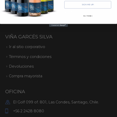
SIGN ME UP!
ENTREGA EN 72 HORAS
NO, THANKS
REPARTO A TODO CHILE
VIÑA GARCÉS SILVA
Ir al sitio corporativo
Términos y condiciones
Devoluciones
Compra mayorista
OFICINA
El Golf 099 of. 801, Las Condes, Santiago, Chile.
+56 2 2428 8080