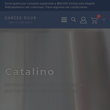
Envío gratis por compras superiores a $60.000. Envíos solo Región
Metropolitana (
ver comunas
). Para regiones
ver condiciones
.
0
Catalino
Un homenaje al guardián de este campo
que representa la viticultura del Maule.