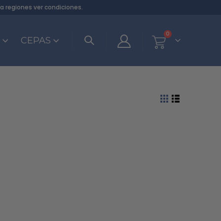
ra regiones
ver condiciones
.
0
S
CEPAS