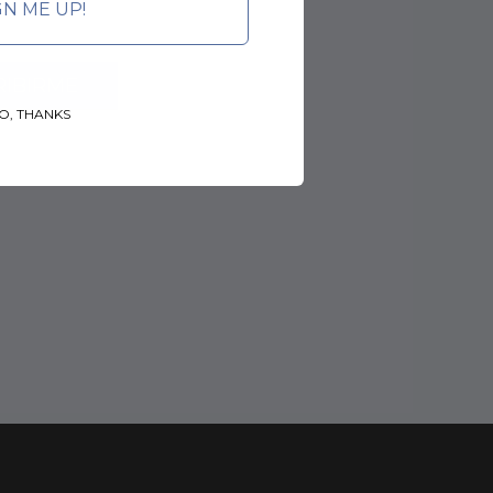
GN ME UP!
O, THANKS