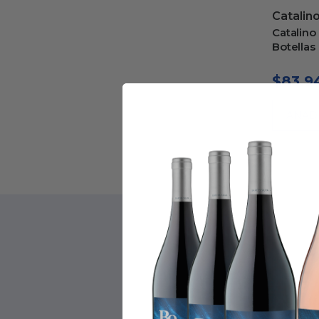
Catalin
Catalino
Botellas
$
83.9
AÑAD