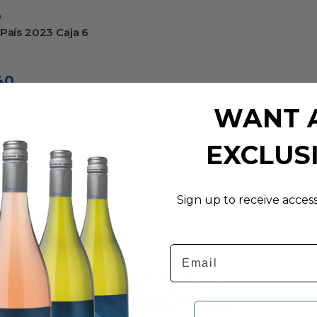
o
 País 2023 Caja 6
40
WANT 
IR AL CARRO
EXCLUS
Sign up to receive acces
Email
¡SUSCRÍBETE AL
CÍRCULO VGS!