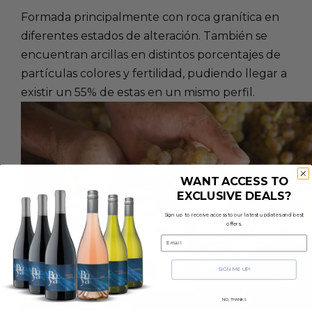
Formada principalmente con roca granítica en
diferentes estados de alteración. También se
encuentran arcillas en distintos porcentajes de
partículas colores y fertilidad, pudiendo llegar a
existir un 55% de estas en un mismo perfil.
WANT ACCESS TO
EXCLUSIVE DEALS?
Sign up to receive access to our latest updates and best
offers.
Email
SIGN ME UP!
NO, THANKS