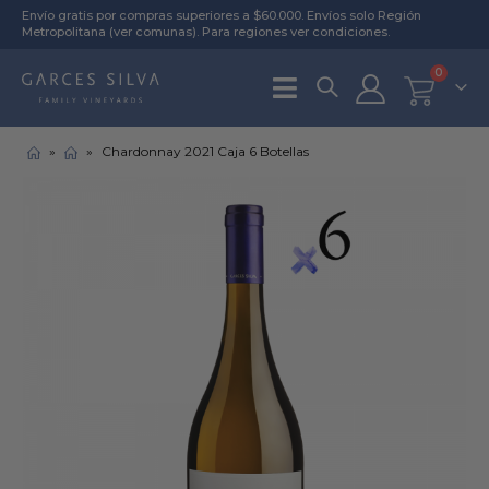
Envío gratis por compras superiores a $60.000. Envíos solo Región
Metropolitana (
ver comunas
). Para regiones
ver condiciones
.
0
»
»
Chardonnay 2021 Caja 6 Botellas