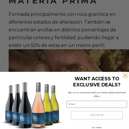
MATERIA PRIMA
Formada principalmente con roca granítica en
diferentes estados de alteración. También se
encuentran arcillas en distintos porcentajes de
partículas colores y fertilidad, pudiendo llegar a
existir un 55% de estas en un mismo perfil.
WANT ACCESS TO
EXCLUSIVE DEALS?
Sign up to receive access to our latest updates and best
offers.
Email
SIGN ME UP!
NO, THANKS