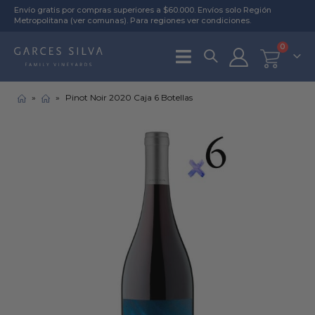
Envío gratis por compras superiores a $60.000. Envíos solo Región
Metropolitana (
ver comunas
). Para regiones
ver condiciones
.
0
»
»
Pinot Noir 2020 Caja 6 Botellas