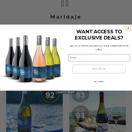
Maridaje
Pescados, mariscos, pastas y aves de caza.
WANT ACCESS TO
EXCLUSIVE DEALS?
Sign up to receive access to our latest updates and best
TE SUGERIMOS
offers.
Email
TAMBIÉN
SIGN ME UP!
NO, THANKS