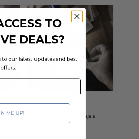
ACCESS TO
IVE DEALS?
s to our latest updates and best
offers.
Boya
Amayn
Boya
Amay
GN ME UP!
6
Rosé Orgánico 2024 Caja 6 Botellas
Degust
$
59.940
$
111.