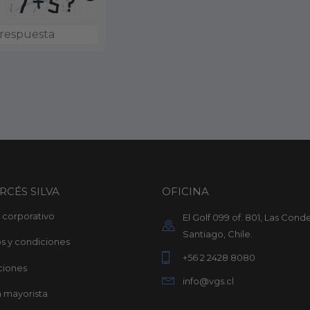
Solve
the
math
problem
shown
in
the
image
to
continue.
RCÉS SILVA
OFICINA
io corporativo
El Golf 099 of. 801, Las Conde
Santiago, Chile.
s y condiciones
+56 2 2428 8080
ciones
info@vgs.cl
 mayorista