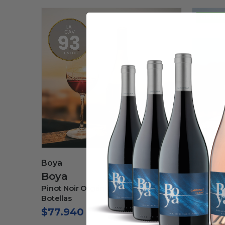
OFERTA
Amayna
Amayn
Amayna
Amay
ja 6
Magnum Pinot Noir 2024 c/caja
Amayna S
madera
$
119.
$
54.160