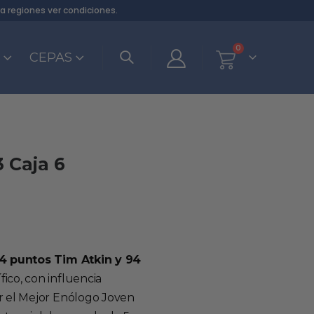
ra regiones
ver condiciones
.
0
S
CEPAS
 Caja 6
4 puntos Tim Atkin y 94
ico, con influencia
r el Mejor Enólogo Joven