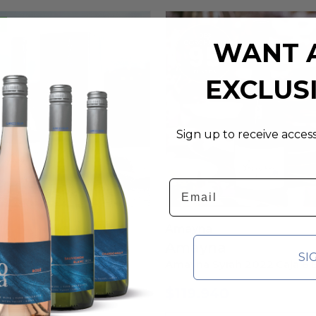
WANT 
EXCLUS
Sign up to receive acces
Email
a
Amayna
na
Amayna
SI
yrah 2022 Caja 6 Botellas
Sauvignon Blanc 2026 Caja 
Botellas
940
$
89.940