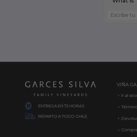
What is
VIÑA GA
Ir al sit
ENTREGA EN 72 HORAS
Término
REPARTO A TODO CHILE
Devolu
Compra