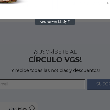
N
AÑADIR AL CARRO
AÑADIR AL CARRO
¡SUSCRÍBETE AL
CÍRCULO VGS!
¡Y recibe todas las noticias y descuentos!