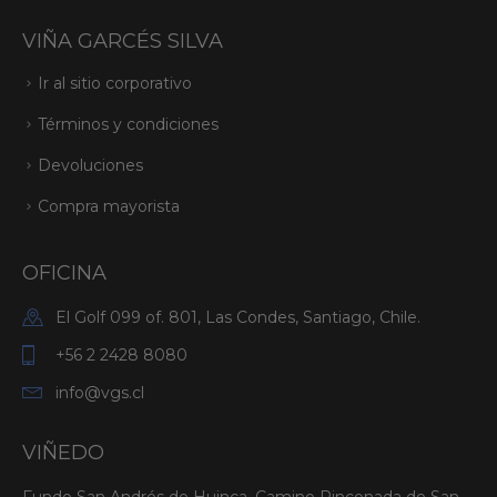
VIÑA GARCÉS SILVA
Ir al sitio corporativo
Términos y condiciones
Devoluciones
Compra mayorista
OFICINA
El Golf 099 of. 801, Las Condes, Santiago, Chile.
+56 2 2428 8080
info@vgs.cl
VIÑEDO
Fundo San Andrés de Huinca, Camino Rinconada de San