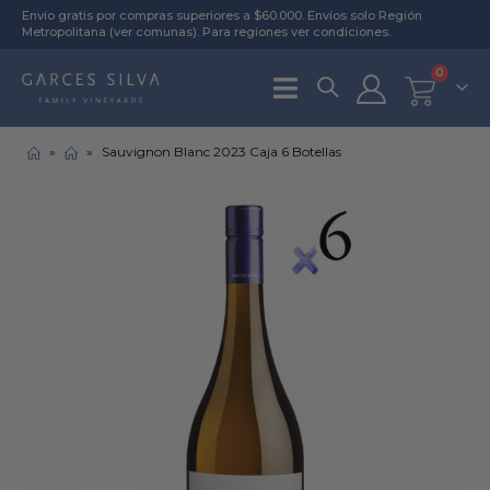
Envío gratis por compras superiores a $60.000. Envíos solo Región
Metropolitana (
ver comunas
). Para regiones
ver condiciones
.
0
»
»
Sauvignon Blanc 2023 Caja 6 Botellas