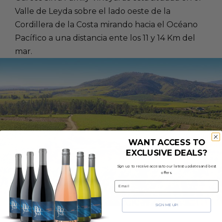
Valle de Leyda sobre el lado oeste de la
Cordillera de la Costa mirando hacia el Océano
Pacífico a una distancia ente los 11 y 14 Km del
mar.
WANT ACCESS TO
EXCLUSIVE DEALS?
Sign up to receive access to our latest updates and best
offers.
Email
SIGN ME UP!