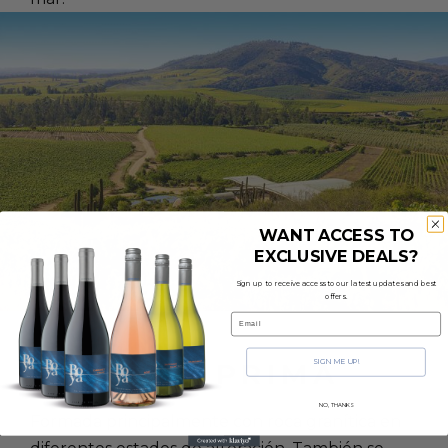
WANT ACCESS TO
EXCLUSIVE DEALS?
Sign up to receive access to our latest updates and best
offers.
Email
MATERIA PRIMA
SIGN ME UP!
NO, THANKS
Formada principalmente con roca granítica en