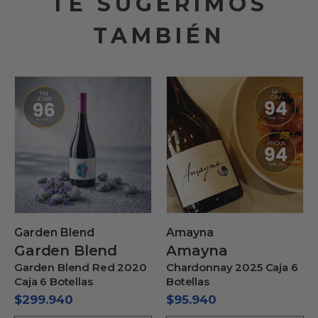
TE SUGERIMOS
TAMBIÉN
Amayna
Amayna
Amayna
Amayna
20
Chardonnay 2025 Caja 6
Sauvignon Blanc 2026
Botellas
Caja 6 Botellas
$
95.940
$
89.940