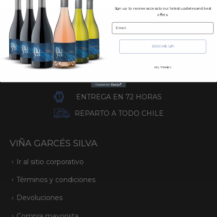
Sign up to receive access to our latest updates and best
offers.
Email
SIGN ME UP!
NO, THANKS
ENTREGA EN 72 HORAS
REPARTO A TODO CHILE
VIÑA GARCÉS SILVA
Ir al sitio corporativo
Términos y condiciones
Devoluciones
Compra mayorista