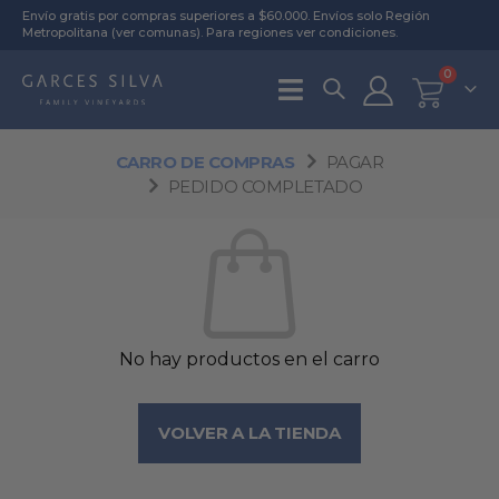
Envío gratis por compras superiores a $60.000. Envíos solo Región
Metropolitana (
ver comunas
). Para regiones
ver condiciones
.
0
CARRO DE COMPRAS
PAGAR
PEDIDO COMPLETADO
No hay productos en el carro
VOLVER A LA TIENDA