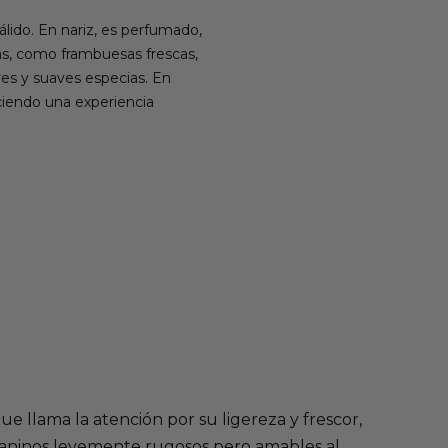
pálido. En nariz, es perfumado,
jas, como frambuesas frescas,
es y suaves especias. En
eciendo una experiencia
ue llama la atención por su ligereza y frescor,
aninos levemente rugosos pero amables al