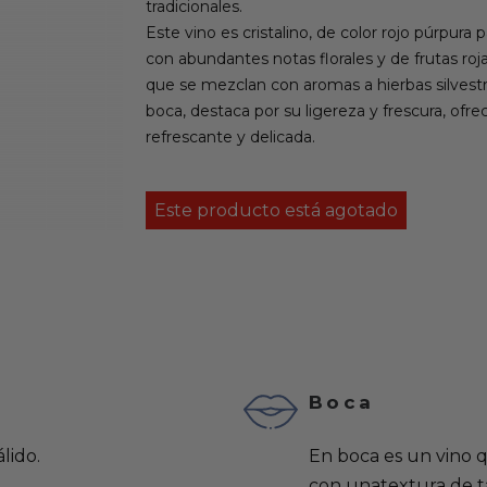
tradicionales.
Este vino es cristalino, de color rojo púrpura 
con abundantes notas florales y de frutas ro
que se mezclan con aromas a hierbas silvestr
boca, destaca por su ligereza y frescura, ofr
refrescante y delicada.
Este producto está agotado
Boca
lido.
En boca es un vino q
con unatextura de t