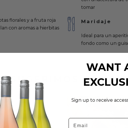
tomar
s florales y a fruta roja
Maridaje
an con aromas a hierbitas
Ideal para un aperit
fondo como un guis
WANT 
E SUGERIMOS TAMBI
EXCLUS
Sign up to receive acces
Email