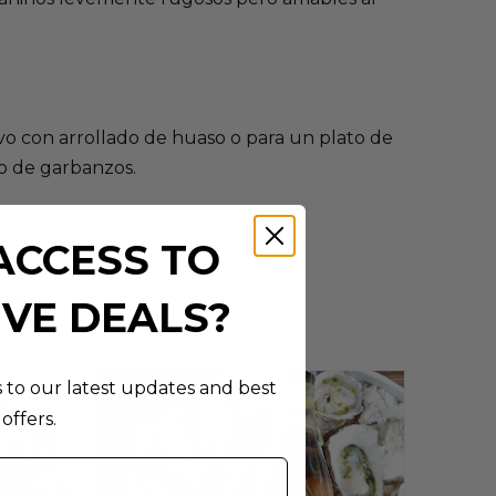
ivo con arrollado de huaso o para un plato de
o de garbanzos.
ACCESS TO
ÉN
IVE DEALS?
s to our latest updates and best
offers.