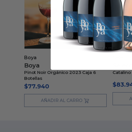
Boya
Selecci
Boya
Selecc
Pinot Noir Orgánico 2023 Caja 6
Catalino
Botellas
$
83.9
$
77.940
AÑADIR AL CARRO