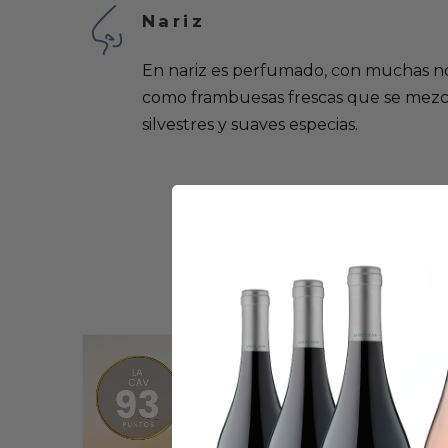
Nariz
En nariz es perfumado, con muchas nota
como frambuesas frescas que se mezcl
silvestres y suaves especias.
T