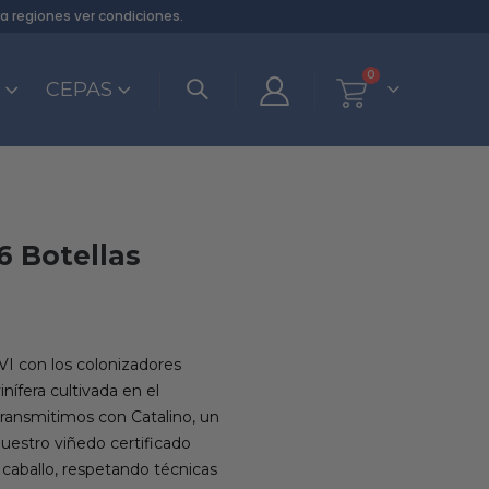
ra regiones
ver condiciones
.
0
S
CEPAS
6 Botellas
VI con los colonizadores
nífera cultivada en el
transmitimos con Catalino, un
nuestro viñedo certificado
caballo, respetando técnicas