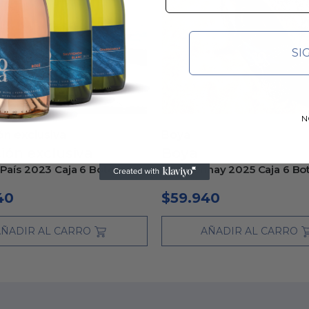
SI
N
ón exclusiva
Boya
ión exclusiva
Boya
 País 2023 Caja 6 Botellas
Chardonnay 2025 Caja 6 Bot
40
$
59.940
AÑADIR AL CARRO
AÑADIR AL CARRO