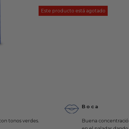
Este producto está agotado
Boca
 con tonos verdes.
Buena concentració
en el paladar dando