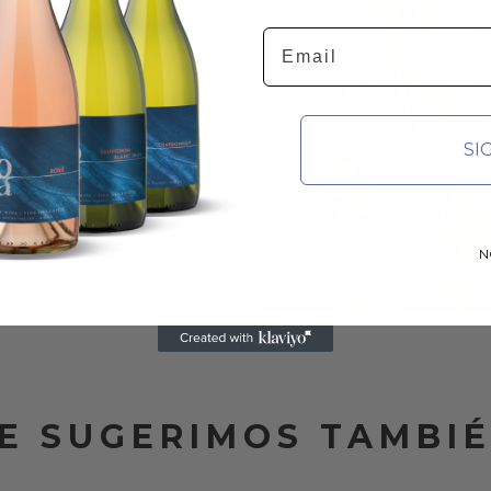
Email
SI
N
E SUGERIMOS TAMBI