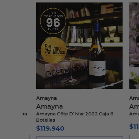
Amayna
Amayn
Amayna
Amay
 madera
Amayna Côte D’ Mar 2022 Caja 6
Amayna S
Botellas
$
119.
$
119.940