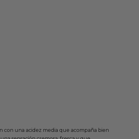
n con una acidez media que acompaña bien
 una sensación cremosa, fresca y que