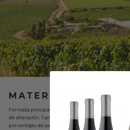
MATERIA PRIMA
Formada principalmente con roca granítica en difer
de alteración. También se encuentran arcillas en dist
porcentajes de partículas colores y fertilidad, pudie