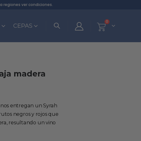
ra regiones
ver condiciones
.
0
S
CEPAS
aja madera
mo nos entregan un Syrah
frutos negros y rojos que
a, resultando un vino