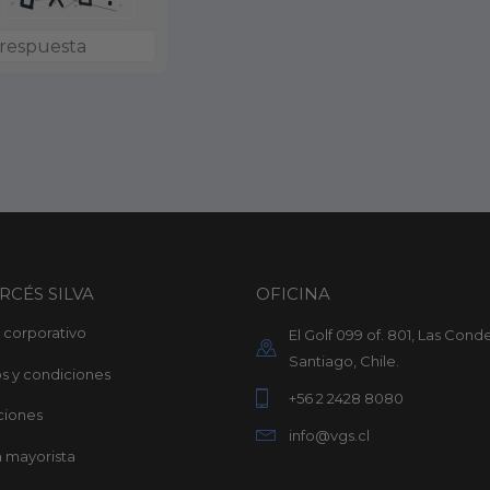
RCÉS SILVA
OFICINA
io corporativo
El Golf 099 of. 801, Las Conde
Santiago, Chile.
s y condiciones
+56 2 2428 8080
ciones
info@vgs.cl
 mayorista