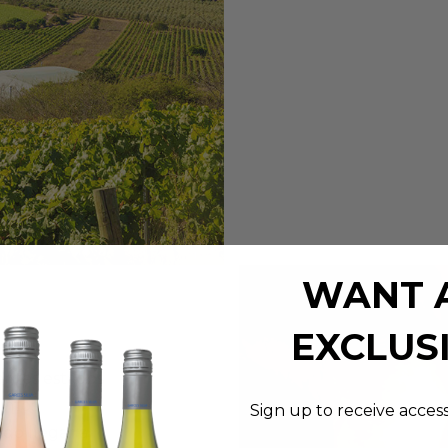
WANT 
EXCLUS
entes estados
intos
Sign up to receive acces
ndo llegar a