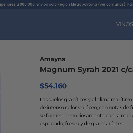
uperiores a $60.000. Envíos solo Región Metropolitana (
ver comunas
). Pa
VINO
Amayna
Magnum Syrah 2021 c/c
$
54.160
Los suelos graníticos y el clima maríti
de intenso color violáceo, con notas de 
se funden armoniosamente con la mader
espaciado, fresco y de gran carácter.