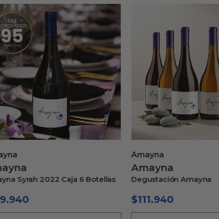
a
Amayna
na
Amayna
yrah 2022 Caja 6 Botellas
Degustación Amayna
940
$
111.940