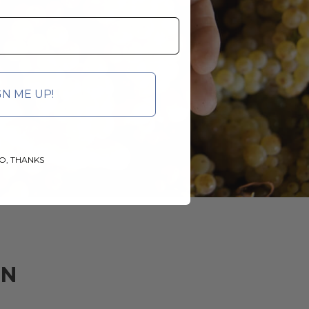
GN ME UP!
O, THANKS
ÉN