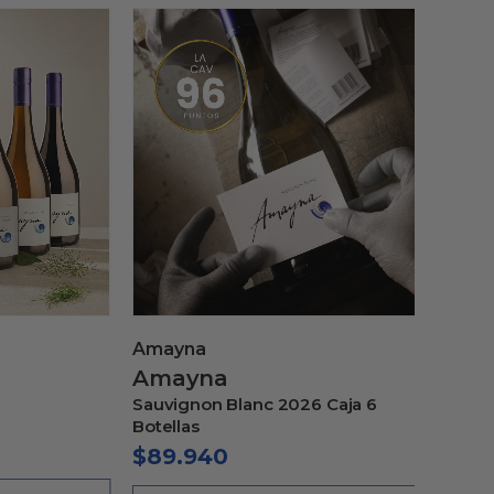
OFERT
Amayna
Amayn
Amayna
Amay
Sauvignon Blanc 2026 Caja 6
Magnum 
Botellas
madera
$
89.940
$
54.1