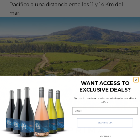
Pacífico a una distancia ente los 11 y 14 Km del
mar.
WANT ACCESS TO
EXCLUSIVE DEALS?
Sign up to receive access to our latest updates and best
offers.
Email
SIGN ME UP!
MATERIA PRIMA
NO, THANKS