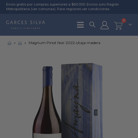
Envío gratis por compras superiores a $60.000. Envíos solo Región
Metropolitana (
ver comunas
). Para regiones
ver condiciones
.
0
»
»
Magnum Pinot Noir 2022 c/caja madera